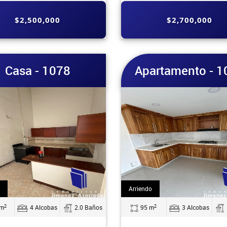
$2,500,000
$2,700,000
Casa - 1078
Apartamento - 1
Arriendo
2
2
 m
4 Alcobas
2.0 Baños
95 m
3 Alcobas