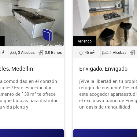
Arriendo
2
2
 m
3 Alcobas
3.0 Baños
45 m
1 Alcobas
eles, Medellín
Envigado, Envigado
 la comodidad en el corazón
¡Vive la libertad en tu propi
ureles! Este espectacular
refugio de ensueño! Descu
amento de 130 m² te ofrece
este acogedor apartaestudi
lo que buscas para disfrutar
el exclusivo barrio de Envi
a vida plena y
un oasis de tranquilidad