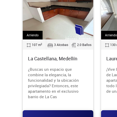
Arriendo
Arriendo
2
107 m
3 Alcobas
2.0 Baños
130
La Castellana, Medellín
Laur
¿Buscas un espacio que
¡Vive
combine la elegancia, la
de La
funcionalidad y la ubicación
apart
privilegiada? Entonces, este
todo 
apartamento en el exclusivo
de un
barrio de La Cas