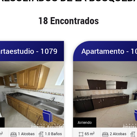
18 Encontrados
rtaestudio - 1079
Apartamento - 1
Arriendo
2
2
m
1 Alcobas
1.0 Baños
65 m
2 Alcobas