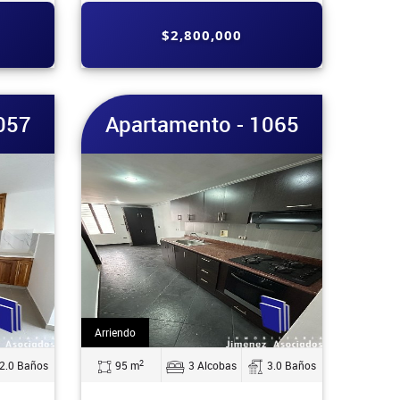
$2,800,000
057
Apartamento - 1065
Arriendo
2
2.0 Baños
95 m
3 Alcobas
3.0 Baños