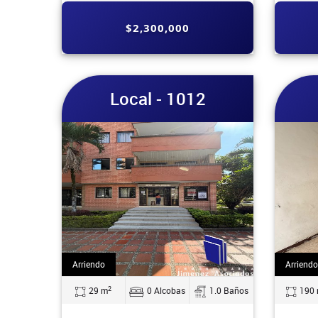
$2,300,000
Local - 1012
Arriendo
Arriendo
2
29 m
0 Alcobas
1.0 Baños
190