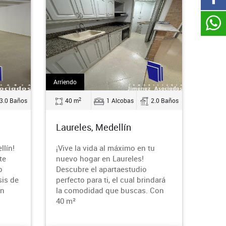
Arriendo
2
3.0 Baños
40 m
1 Alcobas
2.0 Baños
n
Laureles, Medellín
llín!
¡Vive la vida al máximo en tu
te
nuevo hogar en Laureles!
o
Descubre el apartaestudio
sis de
perfecto para ti, el cual brindará
en
la comodidad que buscas. Con
40 m²