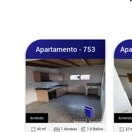
Apartamento - 753
Apa
Arriendo
Arriendo
2
40 m
1 Alcobas
1.0 Baños
32 