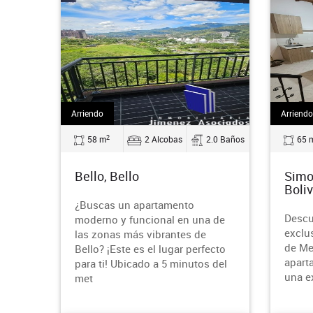
Arriendo
Arriendo
2
58 m
2 Alcobas
2.0 Baños
65 
Bello, Bello
Simo
Boliv
¿Buscas un apartamento
Descu
moderno y funcional en una de
exclu
las zonas más vibrantes de
de Me
Bello? ¡Este es el lugar perfecto
apart
para ti! Ubicado a 5 minutos del
una e
met