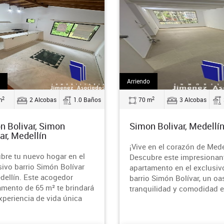
Arriendo
2
2
m
2 Alcobas
1.0 Baños
70 m
3 Alcobas
n Bolivar, Simon
Simon Bolivar, Medellí
ar, Medellín
¡Vive en el corazón de Mede
bre tu nuevo hogar en el
Descubre este impresionan
sivo barrio Simón Bolívar
apartamento en el exclusiv
dellín. Este acogedor
barrio Simón Bolívar, un oa
amento de 65 m² te brindará
tranquilidad y comodidad 
xperiencia de vida única