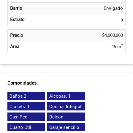
Barrio
Envigado
Estrato
5
Precio
$4,000,000
2
Área
45 m
Comodidades:
Baños:2
Alcobas: 1
Closets: 1
Cocina: Integral
Gas: Red
Balcon
Cuarto Útil
Garaje sencillo