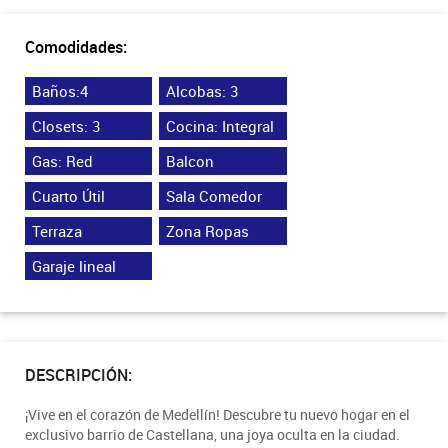
Comodidades:
Baños:4
Alcobas: 3
Closets: 3
Cocina: Integral
Gas: Red
Balcon
Cuarto Útil
Sala Comedor
Terraza
Zona Ropas
Garaje lineal
DESCRIPCIÓN:
¡Vive en el corazón de Medellín! Descubre tu nuevo hogar en el
exclusivo barrio de Castellana, una joya oculta en la ciudad.